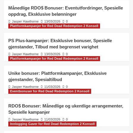
kampanjer
4
Månedlige RDO$ Bonuser: Eventutfordringer, Spesielle
oppdrag, Eksklusive belønninger
Innlogging Gaver for Red Dead Redemption 2
Konsoll
Jasper Hawthorne
13/03/2026
0
Eksklusive varer: Omsorgspakker,
Plattformkampanjer for Red Dead Redemption 2 Konsoll
Spesielle bonuser, Tilbud med
begrenset varighet
5
PS Plus-kampanjer: Eksklusive bonuser, Spesielle
gjenstander, Tilbud med begrenset varighet
Eventbonuser for Red Dead Redemption 2
Konsoll
Jasper Hawthorne
13/03/2026
0
Månedlige RDO$ Bonuser:
Plattformkampanjer for Red Dead Redemption 2 Konsoll
Eventutfordringer, Spesielle
oppdrag, Eksklusive belønninger
1
Unike bonuser: Plattformkampanjer, Eksklusive
gjenstander, Spesialtilbud
Plattformkampanjer for Red Dead Redemption
2 Konsoll
Jasper Hawthorne
11/03/2026
0
PS Plus-kampanjer: Eksklusive
Eventbonuser for Red Dead Redemption 2 Konsoll
bonuser, Spesielle gjenstander,
Tilbud med begrenset varighet
2
RDO$ Bonuser: Månedlige og ukentlige arrangementer,
Spesielle kampanjer
Plattformkampanjer for Red Dead Redemption
2 Konsoll
Jasper Hawthorne
11/03/2026
0
Unike bonuser: Plattformkampanjer,
Innlogging Gaver for Red Dead Redemption 2 Konsoll
Eksklusive gjenstander,