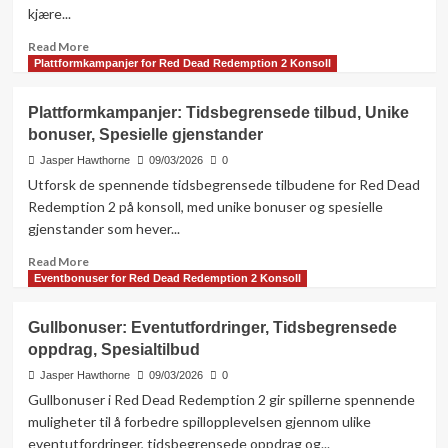
kjære...
Read
Read More
more
Plattformkampanjer for Red Dead Redemption 2 Konsoll
about
Omsorgspakker:
Plattformkampanjer: Tidsbegrensede tilbud, Unike
Unike
bonuser, Spesielle gjenstander
gjenstander,
Tidsbegrensede
Jasper Hawthorne
09/03/2026
0
tilbud,
Utforsk de spennende tidsbegrensede tilbudene for Red Dead
Spesielle
Redemption 2 på konsoll, med unike bonuser og spesielle
belønninger
gjenstander som hever...
Read
Read More
more
Eventbonuser for Red Dead Redemption 2 Konsoll
about
Plattformkampanjer:
Gullbonuser: Eventutfordringer, Tidsbegrensede
Tidsbegrensede
oppdrag, Spesialtilbud
tilbud,
Unike
Jasper Hawthorne
09/03/2026
0
bonuser,
Gullbonuser i Red Dead Redemption 2 gir spillerne spennende
Spesielle
muligheter til å forbedre spillopplevelsen gjennom ulike
gjenstander
eventutfordringer, tidsbegrensede oppdrag og...